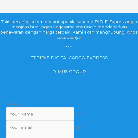
Tulis pesan di kolom berikut apabila sahabat PIDIE Express ingin
menjalin hubungan kerjasama atau ingin mendapatkan
penawaran dengan harga terbaik. Kami akan menghubungi Anda
secepatnya.
...
PT.PIDIE DIGITALCARGO EXPRESS
DIMUS GROUP
Name
*
First
Last