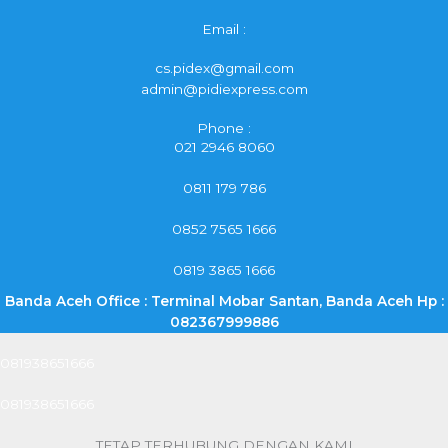
Email :
cs.pidex@gmail.com
admin@pidiexpress.com
Phone :
021 2946 8060
0811 179 786
0852 7565 1666
0819 3865 1666
Banda Aceh Office : Terminal Mobar Santan, Banda Aceh Hp :
082367999886
081938651666
081938651666
TETAP TERHUBUNG DENGAN KAMI