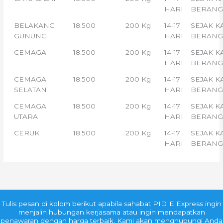
HARI
BERANG
BELAKANG
18.500
200 Kg
14-17
SEJAK K
GUNUNG
HARI
BERANG
CEMAGA
18.500
200 Kg
14-17
SEJAK K
HARI
BERANG
CEMAGA
18.500
200 Kg
14-17
SEJAK K
SELATAN
HARI
BERANG
CEMAGA
18.500
200 Kg
14-17
SEJAK K
UTARA
HARI
BERANG
CERUK
18.500
200 Kg
14-17
SEJAK K
HARI
BERANG
Tulis pesan di kolom berikut apabila sahabat PIDIE Express ingin
menjalin hubungan kerjasama atau ingin mendapatkan
penawaran dengan harga terbaik. Kami akan menghubungi Anda