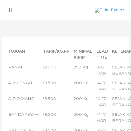
Lewati
Menu
ke
konten
Utama
TUJUAN
TARIF/KG,RP
MINIMAL
LEAD
KETERA
KIRIM
TIME
RANAI
12.000
250 Kg
8-12
SEJAK K
HARI
BERANG
AIR LENGIT
18.500
200 Kg
14-17
SEJAK K
HARI
BERANG
AIR PAYANG
18.500
200 Kg
14-17
SEJAK K
HARI
BERANG
BANDARSYAH
18.500
200 Kg
14-17
SEJAK K
HARI
BERANG
BATU GAJAH
18.500
200 Kg
14-17
SEJAK K