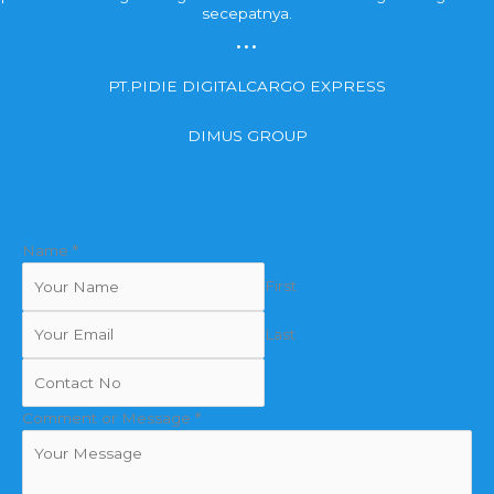
secepatnya.
...
PT.PIDIE DIGITALCARGO EXPRESS
DIMUS GROUP
Name
*
First
Last
Comment or Message
*